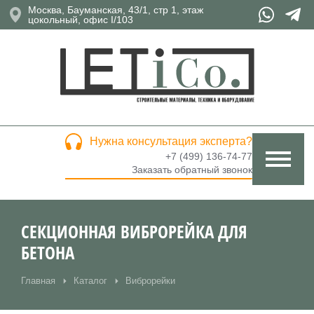
Москва, Бауманская, 43/1, стр 1, этаж
цокольный, офис I/103
Нужна консультация эксперта?
+7 (499) 136-74-77
Заказать обратный звонок
СЕКЦИОННАЯ ВИБРОРЕЙКА ДЛЯ
БЕТОНА
Главная
Каталог
Виброрейки
Вы здесь: