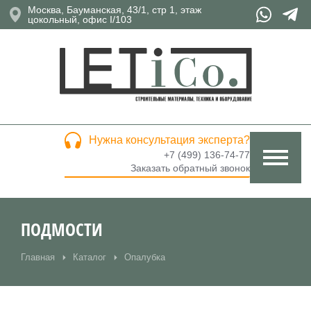
Москва, Бауманская, 43/1, стр 1, этаж
цокольный, офис I/103
Нужна консультация эксперта?
+7 (499) 136-74-77
Заказать обратный звонок
ПОДМОСТИ
Главная
Каталог
Опалубка
Вы здесь: