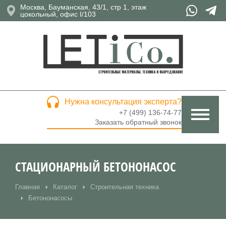
Москва, Бауманская, 43/1, стр 1, этаж
цокольный, офис I/103
Нужна консультация эксперта?
+7 (499) 136-74-77
Заказать обратный звонок
СТАЦИОНАРНЫЙ БЕТОНОНАСОС
Главная
Каталог
Строительная техника
Вы здесь:
Бетононасосы