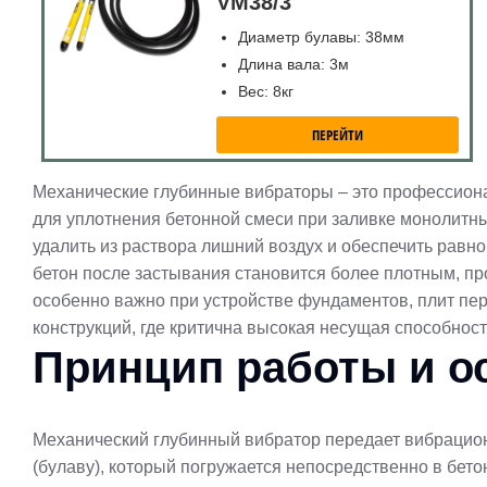
VM38/3
Диаметр булавы: 38мм
Длина вала: 3м
Вес: 8кг
ПЕРЕЙТИ
Механические глубинные вибраторы
–
это профессиона
для уплотнения бетонной смеси при заливке монолитн
удалить из раствора лишний воздух и обеспечить равн
бетон после застывания становится более плотным, п
особенно важно при устройстве фундаментов, плит пере
конструкций, где критична высокая несущая способность
Принцип работы и о
Механический глубинный вибратор передает вибрацион
(булаву), который погружается непосредственно в бет