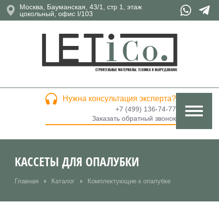
Москва, Бауманская, 43/1, стр 1, этаж
цокольный, офис I/103
Нужна консультация эксперта?
+7 (499) 136-74-77
Заказать обратный звонок
КАССЕТЫ ДЛЯ ОПАЛУБКИ
Главная
Каталог
Комплектующие к опалубке
Вы здесь: