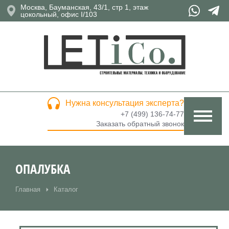
Москва, Бауманская, 43/1, стр 1, этаж
цокольный, офис I/103
Нужна консультация эксперта?
+7 (499) 136-74-77
Заказать обратный звонок
ОПАЛУБКА
Главная
Каталог
Вы здесь: