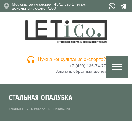
Москва, Бауманская, 43/1, стр 1, этаж
цокольный, офис I/103
Нужна консультация эксперта?
+7 (499) 136-74-77
Заказать обратный звонок
СТАЛЬНАЯ ОПАЛУБКА
Главная
Каталог
Опалубка
Вы здесь: