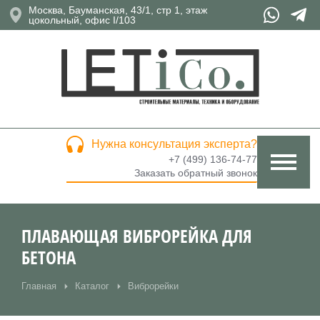
Москва, Бауманская, 43/1, стр 1, этаж
цокольный, офис I/103
Нужна консультация эксперта?
+7 (499) 136-74-77
Заказать обратный звонок
ПЛАВАЮЩАЯ ВИБРОРЕЙКА ДЛЯ
БЕТОНА
Главная
Каталог
Виброрейки
Вы здесь: