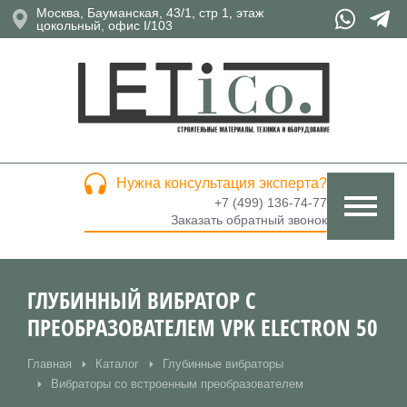
Москва, Бауманская, 43/1, стр 1, этаж
цокольный, офис I/103
Нужна консультация эксперта?
+7 (499) 136-74-77
Заказать обратный звонок
ГЛУБИННЫЙ ВИБРАТОР С
ПРЕОБРАЗОВАТЕЛЕМ VPK ELECTRON 50
Главная
Каталог
Глубинные вибраторы
Вы здесь:
Вибраторы со встроенным преобразователем