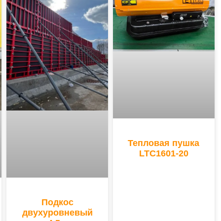
Тепловая пушка
LTC1601-20
Подкос
двухуровневый