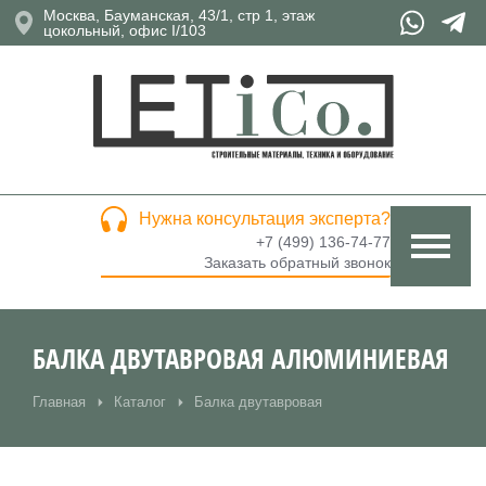
Москва, Бауманская, 43/1, стр 1, этаж
цокольный, офис I/103
Нужна консультация эксперта?
+7 (499) 136-74-77
Заказать обратный звонок
БАЛКА ДВУТАВРОВАЯ АЛЮМИНИЕВАЯ
Главная
Каталог
Балка двутавровая
Вы здесь: