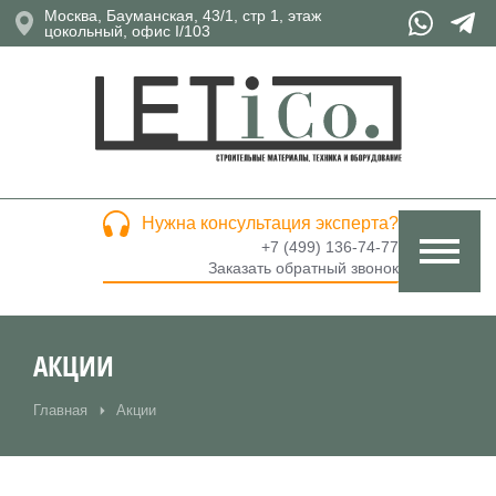
Москва, Бауманская, 43/1, стр 1, этаж
цокольный, офис I/103
Нужна консультация эксперта?
+7 (499) 136-74-77
Заказать обратный звонок
АКЦИИ
Главная
Акции
Вы здесь: