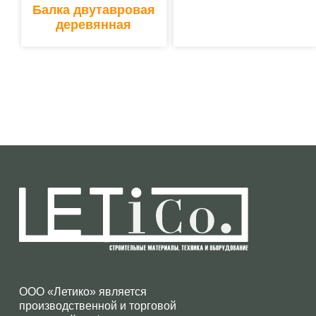
Балка двутавровая
деревянная
ООО «Летико» является
производственной и торговой