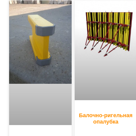
Балочно-ригельная
опалубка