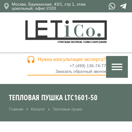
Москва, Бауманская, 43/1, стр 1, этаж
цокольный, офис I/103
Нужна консультация эксперта?
+7 (499) 136-74-77
Заказать обратный звонок
ТЕПЛОВАЯ ПУШКА LTC1601-50
Главная
Каталог
Тепловые пушки
Вы здесь: