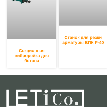
Станок для резки
арматуры ВПК Р-40
Секционная
виброрейка для
бетона