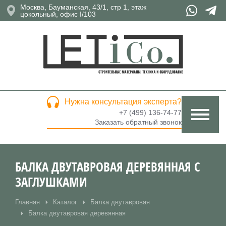
Москва, Бауманская, 43/1, стр 1, этаж
цокольный, офис I/103
Нужна консультация эксперта?
+7 (499) 136-74-77
Заказать обратный звонок
БАЛКА ДВУТАВРОВАЯ ДЕРЕВЯННАЯ С
ЗАГЛУШКАМИ
Главная
Каталог
Балка двутавровая
Вы здесь:
Балка двутавровая деревянная