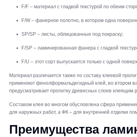
F/F – материал с гладкой текстурой по обеим стор
F/W – фанерное полотно, в котором одна поверхнос
SP/SP – листы, облицованные под покраску;
F/SP – ламинированная фанера с гладкой текстур
F/U – этот сорт выпускается только с одной пове
Материал различается также по составу клеевой пропи
применяют фенолформальдегидный клей, во втором ва
предусматривает пропитку древесных слоев клеящим 
Составом клея во многом обусловлена сфера примен
для наружных работ, а ФК – для внутренней отделки п
Преимущества лами