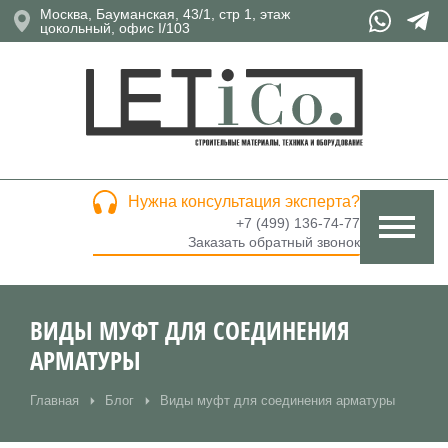
Москва, Бауманская, 43/1, стр 1, этаж
цокольный, офис I/103
Нужна консультация эксперта?
+7 (499) 136-74-77
Заказать обратный звонок
ВИДЫ МУФТ ДЛЯ СОЕДИНЕНИЯ
АРМАТУРЫ
Главная
Блог
Виды муфт для соединения арматуры
Вы здесь: