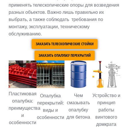
применять телескопические опоры для возведения
разных объектов. Важно лишь правильно их
выбрать, а также соблюдать требования по
монтажу, эксплуатации, техническому
обслуживанию.
ЗАКАЗАТЬ ТЕЛЕСКОПИЧЕСКИЕ СТОЙКИ
ЗАКАЗАТЬ ОПАЛУБКУ ПЕРЕКРЫТИЙ
Пластиковая
Чем
Устройство и
Опалубка
опалубка:
смазывать
принцип
перекрытий:
преимущества
опалубку
работы
виды и
и
для бетона
винтового
особенности
особенности
домкрата